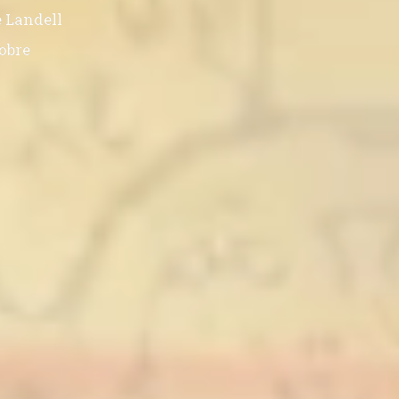
 Landell
obre