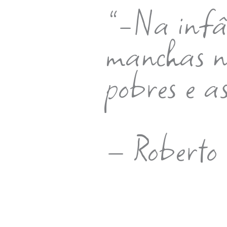
”-Na infân
manchas n
pobres e as
– Roberto