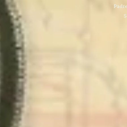
Padre
S